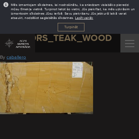
Mēs izmantojam sīkdatnes, lai nodrošinātu, ka sniedzam vislabāko pieredzi
mūsu tīmekļa vietnē. Turpinot lietot šo vietni, Jūs piekrītat, ka mēs uzkrāsim un
izmantosim sīkdatnes Jūsu ierīcē. Savu piekrišanu Jūs jebkurā laikā varat
atsaukt, nodzēšot saglabātās sīkdatnes.
Lasīt vairāk
Turpināt
MARMORS_TEAK_WOOD
August 30, 2016
By
caballero