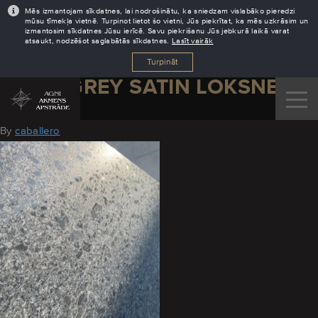
Mēs izmantojam sīkdatnes, lai nodrošinātu, ka sniedzam vislabāko pieredzi
mūsu tīmekļa vietnē. Turpinot lietot šo vietni, Jūs piekrītat, ka mēs uzkrāsim un
izmantosim sīkdatnes Jūsu ierīcē. Savu piekrišanu Jūs jebkurā laikā varat
atsaukt, nodzēšot saglabātās sīkdatnes.
Lasīt vairāk
Turpināt
STEEL GREY SATIN LOKSNE 3
March 19, 2021
By
caballero