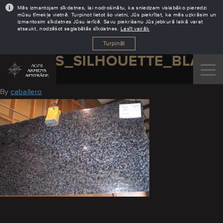
Mēs izmantojam sīkdatnes, lai nodrošinātu, ka sniedzam vislabāko pieredzi
mūsu tīmekļa vietnē. Turpinot lietot šo vietni, Jūs piekrītat, ka mēs uzkrāsim un
izmantosim sīkdatnes Jūsu ierīcē. Savu piekrišanu Jūs jebkurā laikā varat
atsaukt, nodzēšot saglabātās sīkdatnes.
Lasīt vairāk
Turpināt
GRANITS_SILHOUETTE_BLACK
August 19, 2016
By
caballero