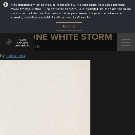
Mēs izmantojam sīkdatnes, lai nodrošinātu, ka sniedzam vislabāko pieredzi
mūsu tīmekļa vietnē. Turpinot lietot šo vietni, Jūs piekrītat, ka mēs uzkrāsim un
izmantosim sīkdatnes Jūsu ierīcē. Savu piekrišanu Jūs jebkurā laikā varat
atsaukt, nodzēšot saglabātās sīkdatnes.
Lasīt vairāk
Turpināt
SILESTONE WHITE STORM
November 30, 2018
By
caballero