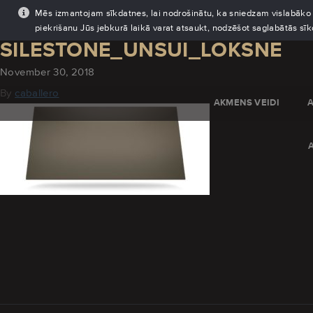
Mēs izmantojam sīkdatnes, lai nodrošinātu, ka sniedzam vislabāko pi
piekrišanu Jūs jebkurā laikā varat atsaukt, nodzēšot saglabātās sī
SILESTONE_UNSUI_LOKSNE
November 30, 2018
By
caballero
AKMENS VEIDI