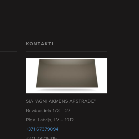
KONTAKTI
SIA “AGNI AKMENS APSTRĀDE”
Brīvības iela 173 – 27
Rīga, Latvija, LV – 1012
+371 67379094
+371 29215315