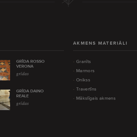
AKMENS MATERIĀLI
GRĪDA ROSSO
Granīts
VERONA
Marmors
grīdas
Onikss
Travertīns
GRĪDA DAINO
REALE
Mākslīgais akmens
grīdas