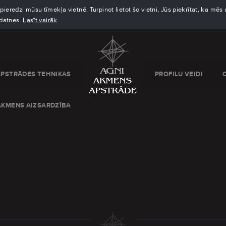
eredzi mūsu tīmekļa vietnē. Turpinot lietot šo vietni, Jūs piekrītat, ka mē
kdatnes.
Lasīt vairāk
APSTRĀDES TEHNIKAS
PROFILU VEIDI
AKMENS AIZSARDZĪBA