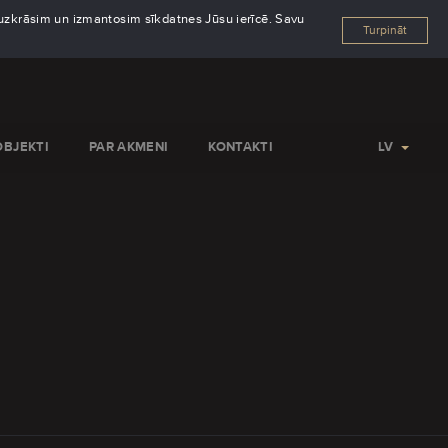
s uzkrāsim un izmantosim sīkdatnes Jūsu ierīcē. Savu
Turpināt
OBJEKTI
PAR AKMENI
KONTAKTI
LV