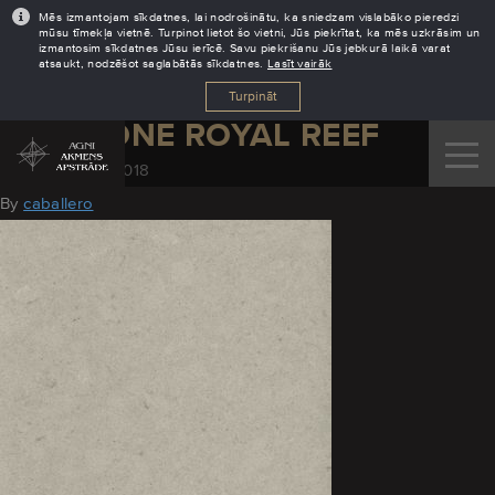
Mēs izmantojam sīkdatnes, lai nodrošinātu, ka sniedzam vislabāko pieredzi
mūsu tīmekļa vietnē. Turpinot lietot šo vietni, Jūs piekrītat, ka mēs uzkrāsim un
izmantosim sīkdatnes Jūsu ierīcē. Savu piekrišanu Jūs jebkurā laikā varat
atsaukt, nodzēšot saglabātās sīkdatnes.
Lasīt vairāk
Turpināt
SILESTONE ROYAL REEF
November 30, 2018
By
caballero