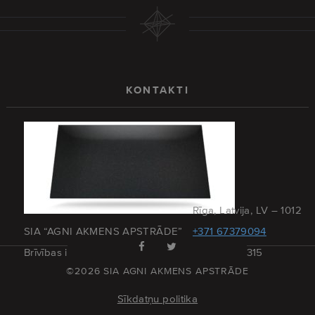
KONTAKTI
Rīga, Latvija, LV – 1012
SIA “AGNI AKMENS APSTRĀDE”
+371 67379094
Brīvības iela 173 – 27
+371 29215315
©2026 SIA AGNI AKMENS APSTRĀDE
Sīkdatņu politika