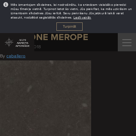
Mēs izmantojam sīkdatnes, lai nodrošinātu, ka sniedzam vislabāko pieredzi
mūsu tīmekļa vietnē. Turpinot lietot šo vietni, Jūs piekrītat, ka mēs uzkrāsim un
izmantosim sīkdatnes Jūsu ierīcē. Savu piekrišanu Jūs jebkurā laikā varat
atsaukt, nodzēšot saglabātās sīkdatnes.
Lasīt vairāk
Turpināt
SILESTONE MEROPE
November 30, 2018
By
caballero