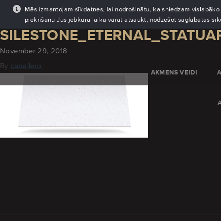
Mēs izmantojam sīkdatnes, lai nodrošinātu, ka sniedzam vislabāko pi
piekrišanu Jūs jebkurā laikā varat atsaukt, nodzēšot saglabātās sī
SILESTONE_ETERNAL_STATUA
November 29, 2018
By
caballero
AKMENS VEIDI