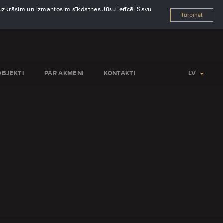
s uzkrāsim un izmantosim sīkdatnes Jūsu ierīcē. Savu
Turpināt
OBJEKTI
PAR AKMENI
KONTAKTI
LV