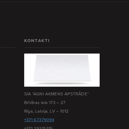
KONTAKTI
SIA “AGNI AKMENS APSTRĀDE”
Brīvības iela 173 – 27
Rīga, Latvija, LV – 1012
+371 67379094
+371 29215315