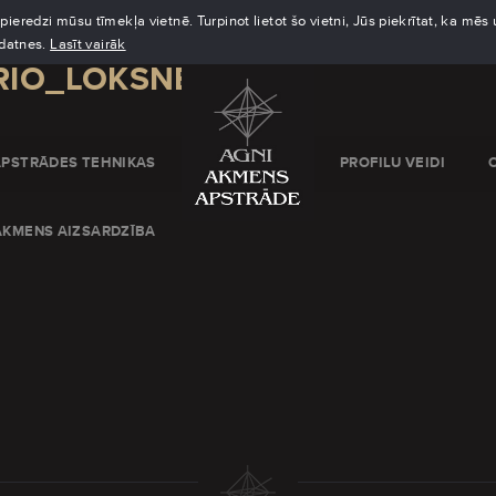
eredzi mūsu tīmekļa vietnē. Turpinot lietot šo vietni, Jūs piekrītat, ka mē
kdatnes.
Lasīt vairāk
RIO_LOKSNE
APSTRĀDES TEHNIKAS
PROFILU VEIDI
AKMENS AIZSARDZĪBA