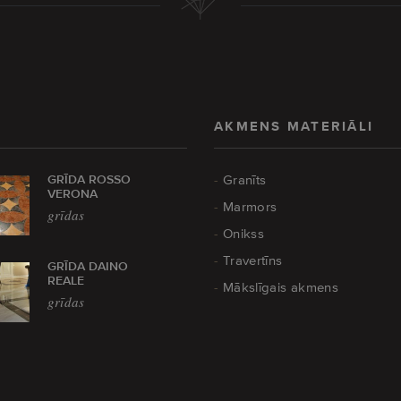
AKMENS MATERIĀLI
GRĪDA ROSSO
Granīts
VERONA
Marmors
grīdas
Onikss
Travertīns
GRĪDA DAINO
REALE
Mākslīgais akmens
grīdas