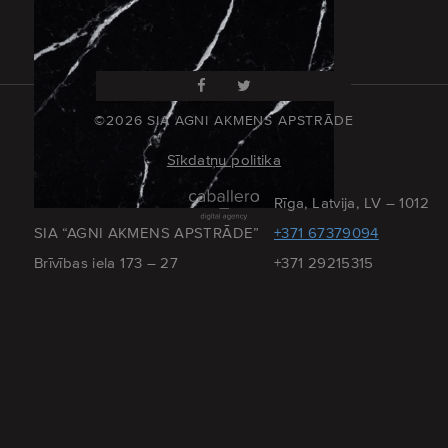
©2026 SIA AGNI AKMENS APSTRĀDE
Sīkdatņu politika
Rīga, Latvija, LV – 1012
SIA “AGNI AKMENS APSTRĀDE”
+371 67379094
Brīvības iela 173 – 27
+371 29215315