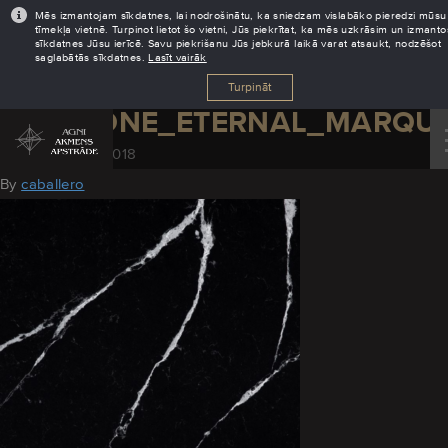
Mēs izmantojam sīkdatnes, lai nodrošinātu, ka sniedzam vislabāko pieredzi mūsu
tīmekļa vietnē. Turpinot lietot šo vietni, Jūs piekrītat, ka mēs uzkrāsim un izmant
sīkdatnes Jūsu ierīcē. Savu piekrišanu Jūs jebkurā laikā varat atsaukt, nodzēšot
saglabātās sīkdatnes.
Lasīt vairāk
Turpināt
SILESTONE_ETERNAL_MARQU
November 29, 2018
By
caballero