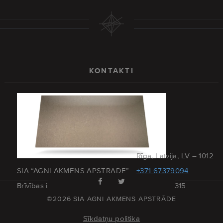
KONTAKTI
Rīga, Latvija, LV – 1012
SIA “AGNI AKMENS APSTRĀDE”
+371 67379094
Brīvības iela 173 – 27
+371 29215315
©2026 SIA AGNI AKMENS APSTRĀDE
Sīkdatņu politika