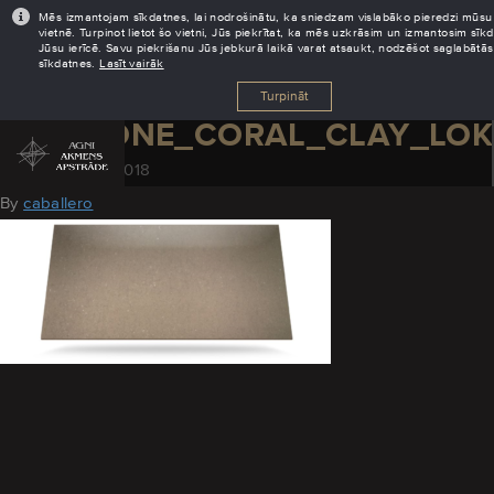
Mēs izmantojam sīkdatnes, lai nodrošinātu, ka sniedzam vislabāko pieredzi mūsu
vietnē. Turpinot lietot šo vietni, Jūs piekrītat, ka mēs uzkrāsim un izmantosim sīk
Jūsu ierīcē. Savu piekrišanu Jūs jebkurā laikā varat atsaukt, nodzēšot saglabātās
sīkdatnes.
Lasīt vairāk
Turpināt
SILESTONE_CORAL_CLAY_LO
November 29, 2018
By
caballero