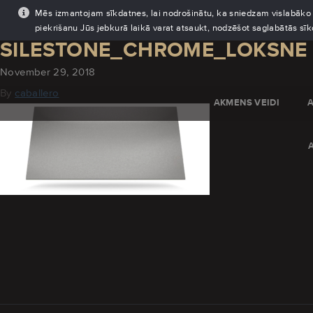
Mēs izmantojam sīkdatnes, lai nodrošinātu, ka sniedzam vislabāko pi
piekrišanu Jūs jebkurā laikā varat atsaukt, nodzēšot saglabātās sī
SILESTONE_CHROME_LOKSNE
November 29, 2018
By
caballero
AKMENS VEIDI