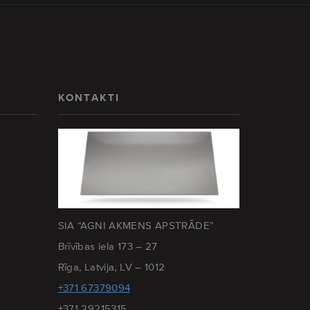
KONTAKTI
SIA “AGNI AKMENS APSTRĀDE”
Brīvības iela 173 – 27
Rīga, Latvija, LV – 1012
+371 67379094
+371 29215315