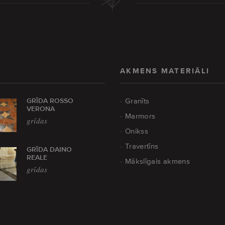
AKMENS MATERIĀLI
GRĪDA ROSSO
Granīts
VERONA
Marmors
grīdas
Onikss
Travertīns
GRĪDA DAINO
REALE
Mākslīgais akmens
grīdas