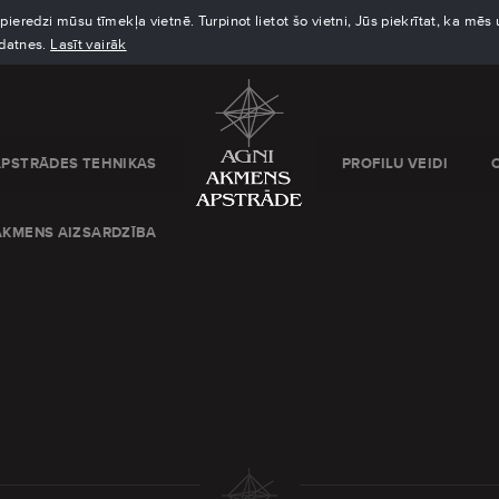
eredzi mūsu tīmekļa vietnē. Turpinot lietot šo vietni, Jūs piekrītat, ka mē
kdatnes.
Lasīt vairāk
APSTRĀDES TEHNIKAS
PROFILU VEIDI
AKMENS AIZSARDZĪBA