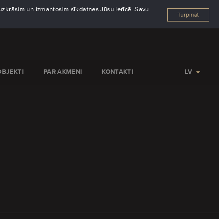
s uzkrāsim un izmantosim sīkdatnes Jūsu ierīcē. Savu
Turpināt
OBJEKTI
PAR AKMENI
KONTAKTI
LV