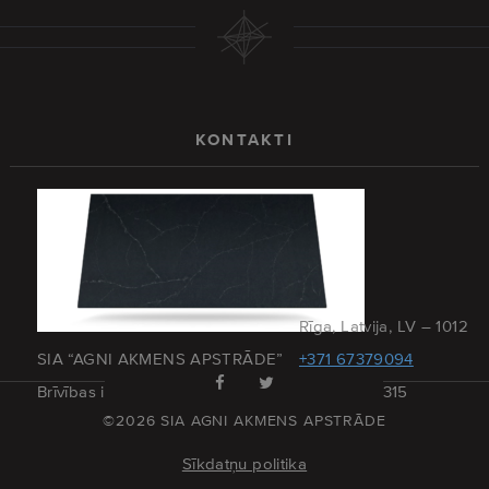
KONTAKTI
Rīga, Latvija, LV – 1012
SIA “AGNI AKMENS APSTRĀDE”
+371 67379094
Brīvības iela 173 – 27
+371 29215315
©2026 SIA AGNI AKMENS APSTRĀDE
Sīkdatņu politika