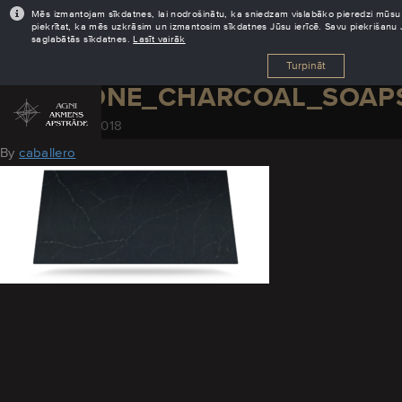
Mēs izmantojam sīkdatnes, lai nodrošinātu, ka sniedzam vislabāko pieredzi mūsu tīm
piekrītat, ka mēs uzkrāsim un izmantosim sīkdatnes Jūsu ierīcē. Savu piekrišanu 
saglabātās sīkdatnes.
Lasīt vairāk
Turpināt
SILESTONE_CHARCOAL_SOAP
November 29, 2018
By
caballero