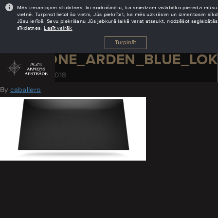
Mēs izmantojam sīkdatnes, lai nodrošinātu, ka sniedzam vislabāko pieredzi mūsu
vietnē. Turpinot lietot šo vietni, Jūs piekrītat, ka mēs uzkrāsim un izmantosim sīk
Jūsu ierīcē. Savu piekrišanu Jūs jebkurā laikā varat atsaukt, nodzēšot saglabātās
sīkdatnes.
Lasīt vairāk
Turpināt
SILESTONE_ARDEN_BLUE_LO
November 29, 2018
By
caballero