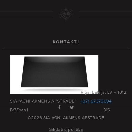
KONTAKTI
Rīga, Latvija, LV – 1012
SIA “AGNI AKMENS APSTRĀDE”
+371 67379094
Brīvības iela 173 – 27
+371 29215315
©2026 SIA AGNI AKMENS APSTRĀDE
Sīkdatņu politika