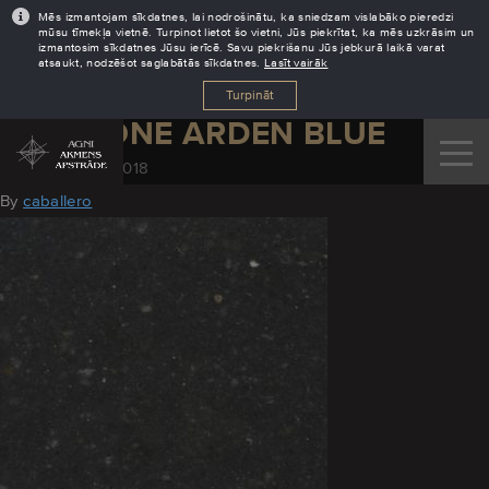
Mēs izmantojam sīkdatnes, lai nodrošinātu, ka sniedzam vislabāko pieredzi
mūsu tīmekļa vietnē. Turpinot lietot šo vietni, Jūs piekrītat, ka mēs uzkrāsim un
izmantosim sīkdatnes Jūsu ierīcē. Savu piekrišanu Jūs jebkurā laikā varat
atsaukt, nodzēšot saglabātās sīkdatnes.
Lasīt vairāk
Turpināt
SILESTONE ARDEN BLUE
November 29, 2018
By
caballero