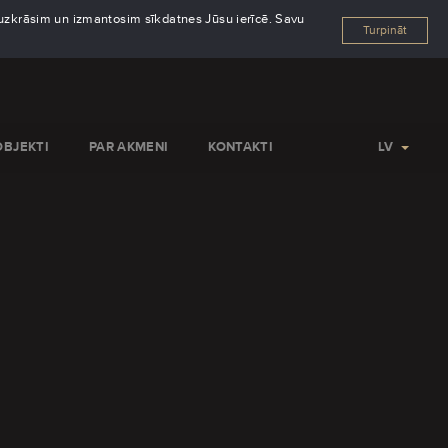
s uzkrāsim un izmantosim sīkdatnes Jūsu ierīcē. Savu
Turpināt
OBJEKTI
PAR AKMENI
KONTAKTI
LV