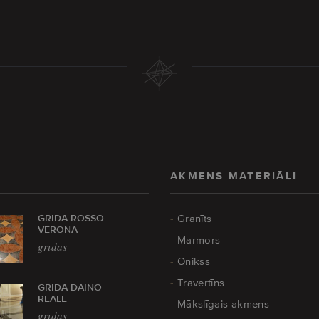
AKMENS MATERIĀLI
GRĪDA ROSSO
Granīts
VERONA
Marmors
grīdas
Onikss
Travertīns
GRĪDA DAINO
REALE
Mākslīgais akmens
grīdas