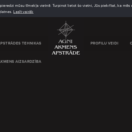
eredzi mūsu tīmekļa vietnē. Turpinot lietot šo vietni, Jūs piekrītat, ka mē
kdatnes.
Lasīt vairāk
APSTRĀDES TEHNIKAS
PROFILU VEIDI
AKMENS AIZSARDZĪBA