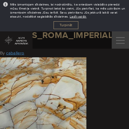
Mēs izmantojam sīkdatnes, lai nodrošinātu, ka sniedzam vislabāko pieredzi
mūsu tīmekļa vietnē. Turpinot lietot šo vietni, Jūs piekrītat, ka mēs uzkrāsim un
izmantosim sīkdatnes Jūsu ierīcē. Savu piekrišanu Jūs jebkurā laikā varat
atsaukt, nodzēšot saglabātās sīkdatnes.
Lasīt vairāk
Turpināt
GRANITS_ROMA_IMPERIALE
February 1, 2019
By
caballero