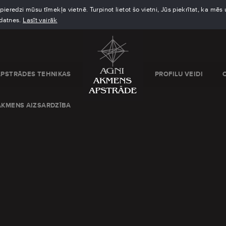
eredzi mūsu tīmekļa vietnē. Turpinot lietot šo vietni, Jūs piekrītat, ka mē
kdatnes.
Lasīt vairāk
APSTRĀDES TEHNIKAS
PROFILU VEIDI
AKMENS AIZSARDZĪBA