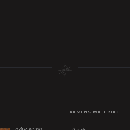
AKMENS MATERIĀLI
GRĪDA ROSSO
Granīts