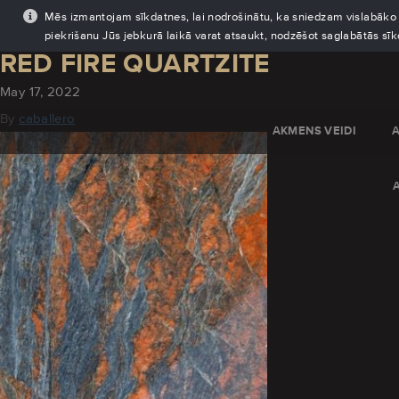
Mēs izmantojam sīkdatnes, lai nodrošinātu, ka sniedzam vislabāko pi
piekrišanu Jūs jebkurā laikā varat atsaukt, nodzēšot saglabātās sī
RED FIRE QUARTZITE
May 17, 2022
By
caballero
AKMENS VEIDI