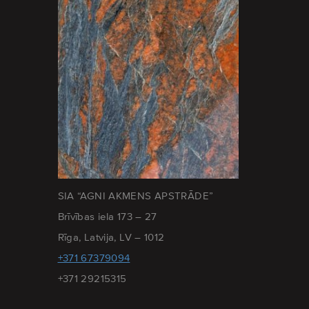
SIA “AGNI AKMENS APSTRĀDE”
Brīvības iela 173 – 27
Rīga, Latvija, LV – 1012
+371 67379094
+371 29215315