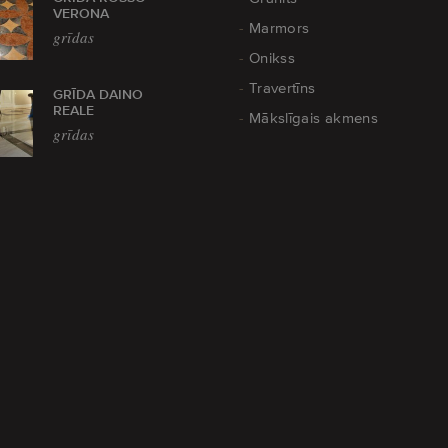
VERONA
Marmors
grīdas
Onikss
Travertīns
GRĪDA DAINO
REALE
Mākslīgais akmens
grīdas