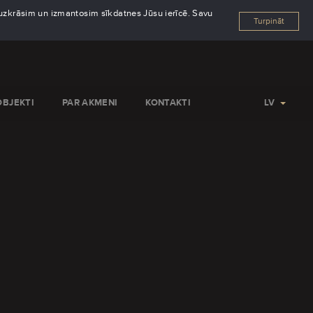
s uzkrāsim un izmantosim sīkdatnes Jūsu ierīcē. Savu
Turpināt
OBJEKTI
PAR AKMENI
KONTAKTI
LV