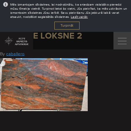
Mēs izmantojam sīkdatnes, lai nodrošinātu, ka sniedzam vislabāko pieredzi
mūsu tīmekļa vietnē. Turpinot lietot šo vietni, Jūs piekrītat, ka mēs uzkrāsim un
izmantosim sīkdatnes Jūsu ierīcē. Savu piekrišanu Jūs jebkurā laikā varat
atsaukt, nodzēšot saglabātās sīkdatnes.
Lasīt vairāk
Turpināt
RED FIRE LOKSNE 2
May 17, 2022
By
caballero