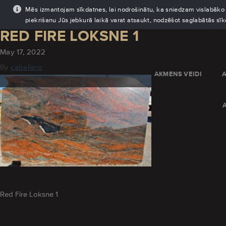
Mēs izmantojam sīkdatnes, lai nodrošinātu, ka sniedzam vislabāko pi
piekrišanu Jūs jebkurā laikā varat atsaukt, nodzēšot saglabātās sī
RED FIRE LOKSNE 1
May 17, 2022
By
caballero
AKMENS VEIDI
Red Fire Loksne 1