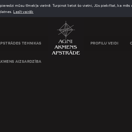
eredzi mūsu tīmekļa vietnē. Turpinot lietot šo vietni, Jūs piekrītat, ka mē
kdatnes.
Lasīt vairāk
APSTRĀDES TEHNIKAS
PROFILU VEIDI
AKMENS AIZSARDZĪBA