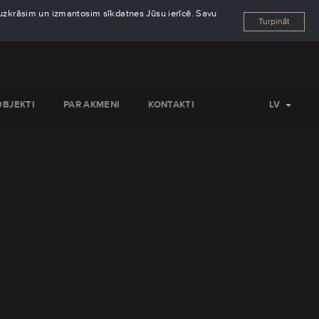
s uzkrāsim un izmantosim sīkdatnes Jūsu ierīcē. Savu
Turpināt
OBJEKTI
PAR AKMENI
KONTAKTI
LV