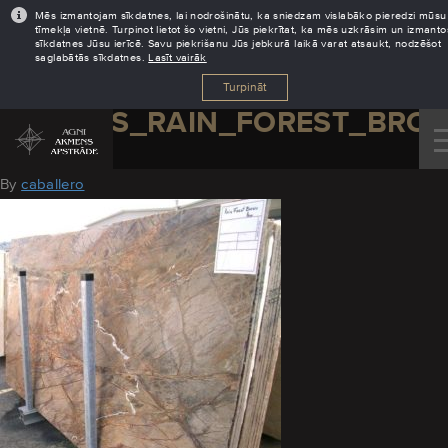
Mēs izmantojam sīkdatnes, lai nodrošinātu, ka sniedzam vislabāko pieredzi mūsu
tīmekļa vietnē. Turpinot lietot šo vietni, Jūs piekrītat, ka mēs uzkrāsim un izmant
sīkdatnes Jūsu ierīcē. Savu piekrišanu Jūs jebkurā laikā varat atsaukt, nodzēšot
saglabātās sīkdatnes.
Lasīt vairāk
Turpināt
GRANITS_RAIN_FOREST_BRO
August 19, 2016
By
caballero