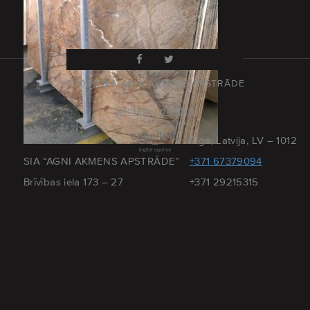
©2026 SIA AGNI AKMENS APSTRĀDE
Sīkdatņu politika
Rīga, Latvija, LV – 1012
SIA “AGNI AKMENS APSTRĀDE”
+371 67379094
Brīvības iela 173 – 27
+371 29215315