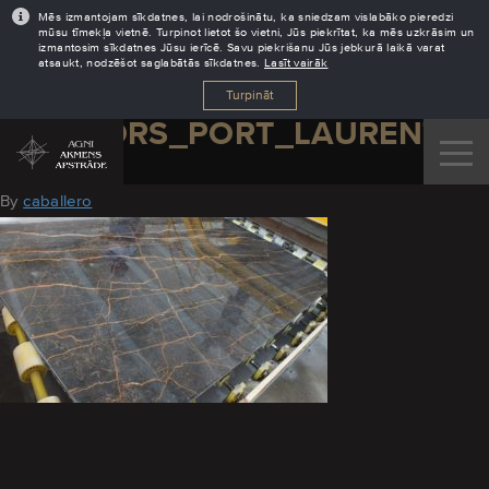
Mēs izmantojam sīkdatnes, lai nodrošinātu, ka sniedzam vislabāko pieredzi
mūsu tīmekļa vietnē. Turpinot lietot šo vietni, Jūs piekrītat, ka mēs uzkrāsim un
izmantosim sīkdatnes Jūsu ierīcē. Savu piekrišanu Jūs jebkurā laikā varat
atsaukt, nodzēšot saglabātās sīkdatnes.
Lasīt vairāk
Turpināt
MARMORS_PORT_LAURENT
August 29, 2016
By
caballero