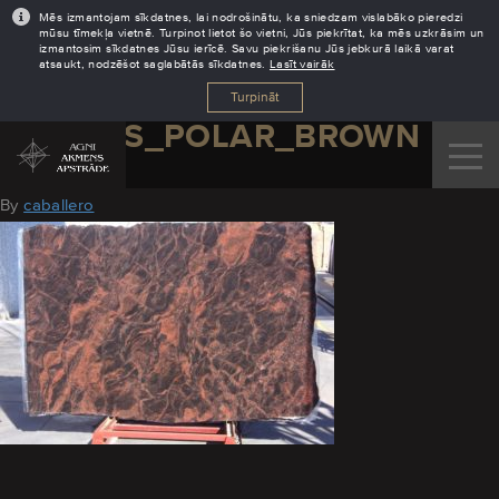
Mēs izmantojam sīkdatnes, lai nodrošinātu, ka sniedzam vislabāko pieredzi
mūsu tīmekļa vietnē. Turpinot lietot šo vietni, Jūs piekrītat, ka mēs uzkrāsim un
izmantosim sīkdatnes Jūsu ierīcē. Savu piekrišanu Jūs jebkurā laikā varat
atsaukt, nodzēšot saglabātās sīkdatnes.
Lasīt vairāk
Turpināt
GRANITS_POLAR_BROWN
August 19, 2016
By
caballero