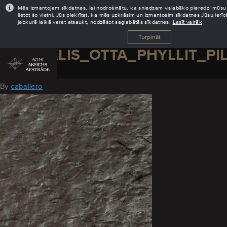
Mēs izmantojam sīkdatnes, lai nodrošinātu, ka sniedzam vislabāko pieredzi mūsu 
lietot šo vietni, Jūs piekrītat, ka mēs uzkrāsim un izmantosim sīkdatnes Jūsu ierī
jebkurā laikā varat atsaukt, nodzēšot saglabātās sīkdatnes.
Lasīt vairāk
Turpināt
SLANEKLIS_OTTA_PHYLLIT_PI
February 1, 2019
By
caballero