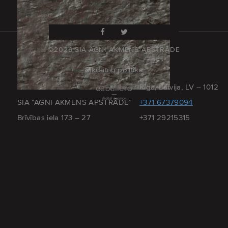
©2026 SIA AGNI AKMENS APSTRĀDE
Sīkdatņu politika
Rīga, Latvija, LV – 1012
SIA “AGNI AKMENS APSTRĀDE”
+371 67379094
Brīvības iela 173 – 27
+371 29215315