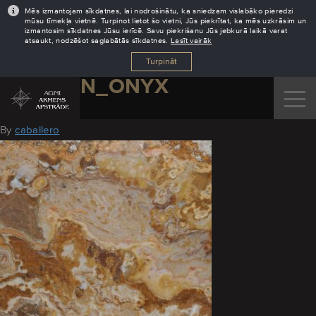
Mēs izmantojam sīkdatnes, lai nodrošinātu, ka sniedzam vislabāko pieredzi
mūsu tīmekļa vietnē. Turpinot lietot šo vietni, Jūs piekrītat, ka mēs uzkrāsim un
izmantosim sīkdatnes Jūsu ierīcē. Savu piekrišanu Jūs jebkurā laikā varat
atsaukt, nodzēšot saglabātās sīkdatnes.
Lasīt vairāk
Turpināt
WOODEN_ONYX
August 10, 2016
By
caballero