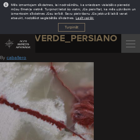
Mēs izmantojam sīkdatnes, lai nodrošinātu, ka sniedzam vislabāko pieredzi
mūsu tīmekļa vietnē. Turpinot lietot šo vietni, Jūs piekrītat, ka mēs uzkrāsim un
izmantosim sīkdatnes Jūsu ierīcē. Savu piekrišanu Jūs jebkurā laikā varat
atsaukt, nodzēšot saglabātās sīkdatnes.
Lasīt vairāk
Turpināt
ONICE_VERDE_PERSIANO
August 10, 2016
By
caballero