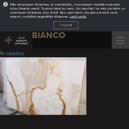
Mēs izmantojam sīkdatnes, lai nodrošinātu, ka sniedzam vislabāko pieredzi
mūsu tīmekļa vietnē. Turpinot lietot šo vietni, Jūs piekrītat, ka mēs uzkrāsim un
izmantosim sīkdatnes Jūsu ierīcē. Savu piekrišanu Jūs jebkurā laikā varat
atsaukt, nodzēšot saglabātās sīkdatnes.
Lasīt vairāk
Turpināt
ONICE_BIANCO
August 16, 2016
By
caballero