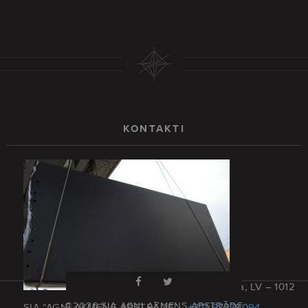
KONTAKTI
Rīga, Latvija, LV – 1012
©2026 SIA AGNI AKMENS APSTRĀDE
SIA “AGNI AKMENS APSTRĀDE”
+371 67379094