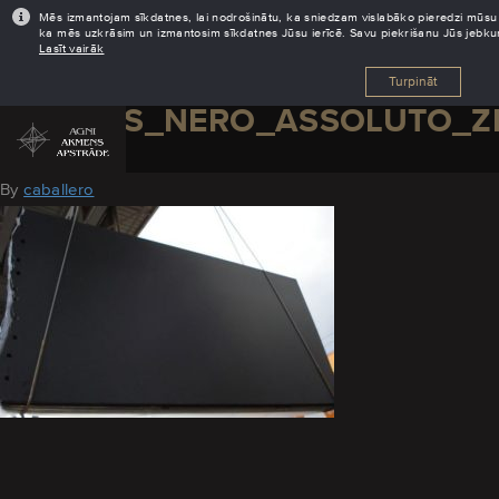
Mēs izmantojam sīkdatnes, lai nodrošinātu, ka sniedzam vislabāko pieredzi mūsu tīm
ka mēs uzkrāsim un izmantosim sīkdatnes Jūsu ierīcē. Savu piekrišanu Jūs jebkur
Lasīt vairāk
Turpināt
GRANITS_NERO_ASSOLUTO_Z
August 19, 2016
By
caballero