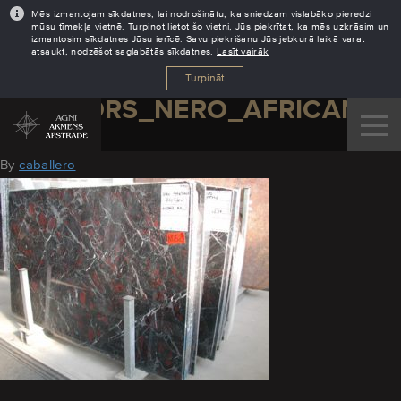
Mēs izmantojam sīkdatnes, lai nodrošinātu, ka sniedzam vislabāko pieredzi
mūsu tīmekļa vietnē. Turpinot lietot šo vietni, Jūs piekrītat, ka mēs uzkrāsim un
izmantosim sīkdatnes Jūsu ierīcē. Savu piekrišanu Jūs jebkurā laikā varat
atsaukt, nodzēšot saglabātās sīkdatnes.
Lasīt vairāk
Turpināt
MARMORS_NERO_AFRICANO
August 29, 2016
By
caballero