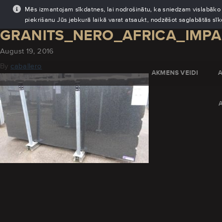
Mēs izmantojam sīkdatnes, lai nodrošinātu, ka sniedzam vislabāko pi
piekrišanu Jūs jebkurā laikā varat atsaukt, nodzēšot saglabātās sī
GRANITS_NERO_AFRICA_IMPA
August 19, 2016
By
caballero
AKMENS VEIDI