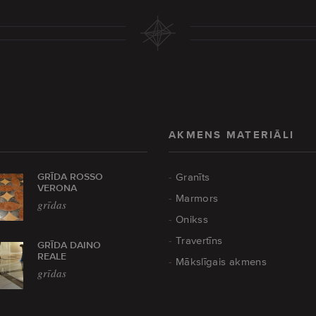
AKMENS MATERIĀLI
GRĪDA ROSSO
Granīts
VERONA
Marmors
grīdas
Onikss
Travertīns
GRĪDA DAINO
REALE
Mākslīgais akmens
grīdas