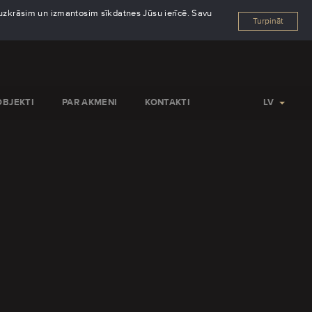
s uzkrāsim un izmantosim sīkdatnes Jūsu ierīcē. Savu
Turpināt
OBJEKTI
PAR AKMENI
KONTAKTI
LV