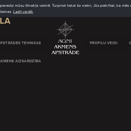
eredzi mūsu tīmekļa vietnē. Turpinot lietot šo vietni, Jūs piekrītat, ka mē
kdatnes.
Lasīt vairāk
LA
APSTRĀDES TEHNIKAS
PROFILU VEIDI
AKMENS AIZSARDZĪBA