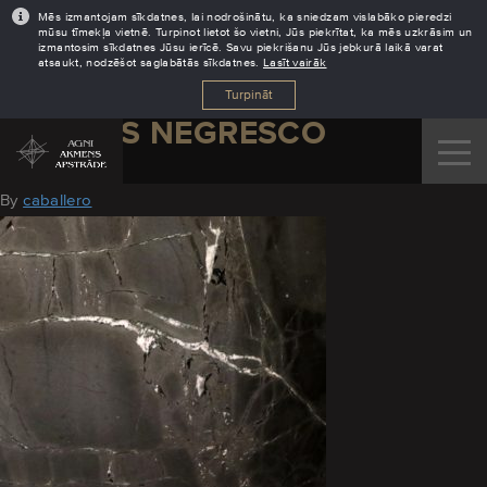
Mēs izmantojam sīkdatnes, lai nodrošinātu, ka sniedzam vislabāko pieredzi
mūsu tīmekļa vietnē. Turpinot lietot šo vietni, Jūs piekrītat, ka mēs uzkrāsim un
izmantosim sīkdatnes Jūsu ierīcē. Savu piekrišanu Jūs jebkurā laikā varat
atsaukt, nodzēšot saglabātās sīkdatnes.
Lasīt vairāk
Turpināt
GRANITS NEGRESCO
August 6, 2020
By
caballero