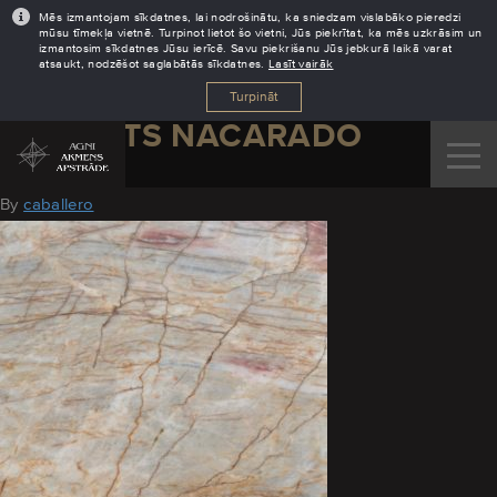
Mēs izmantojam sīkdatnes, lai nodrošinātu, ka sniedzam vislabāko pieredzi
mūsu tīmekļa vietnē. Turpinot lietot šo vietni, Jūs piekrītat, ka mēs uzkrāsim un
izmantosim sīkdatnes Jūsu ierīcē. Savu piekrišanu Jūs jebkurā laikā varat
atsaukt, nodzēšot saglabātās sīkdatnes.
Lasīt vairāk
Turpināt
KVARCITS NACARADO
March 3, 2022
By
caballero