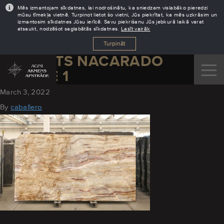
Mēs izmantojam sīkdatnes, lai nodrošinātu, ka sniedzam vislabāko pieredzi
mūsu tīmekļa vietnē. Turpinot lietot šo vietni, Jūs piekrītat, ka mēs uzkrāsim un
izmantosim sīkdatnes Jūsu ierīcē. Savu piekrišanu Jūs jebkurā laikā varat
atsaukt, nodzēšot saglabātās sīkdatnes.
Lasīt vairāk
Turpināt
KVARCITS NACARADO
LOKSNE 1
March 3, 2022
By
caballero