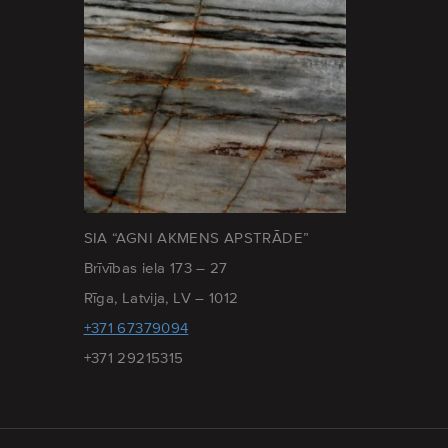
SIA “AGNI AKMENS APSTRĀDE”
Brīvības iela 173 – 27
Rīga, Latvija, LV – 1012
+371 67379094
+371 29215315