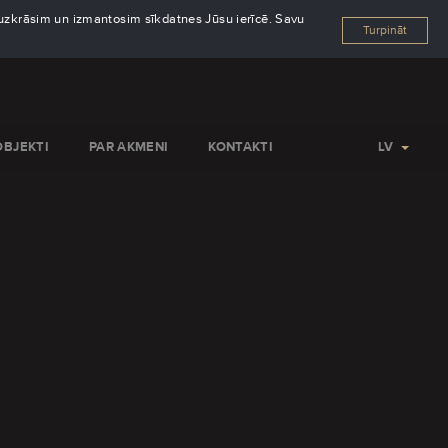
s uzkrāsim un izmantosim sīkdatnes Jūsu ierīcē. Savu
Turpināt
OBJEKTI
PAR AKMENI
KONTAKTI
LV