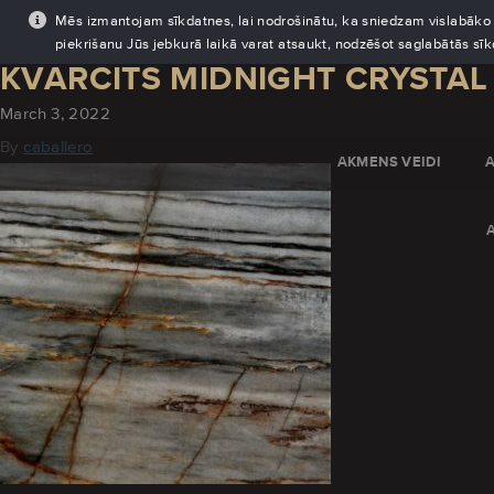
Mēs izmantojam sīkdatnes, lai nodrošinātu, ka sniedzam vislabāko pi
piekrišanu Jūs jebkurā laikā varat atsaukt, nodzēšot saglabātās sī
KVARCITS MIDNIGHT CRYSTAL
March 3, 2022
By
caballero
AKMENS VEIDI