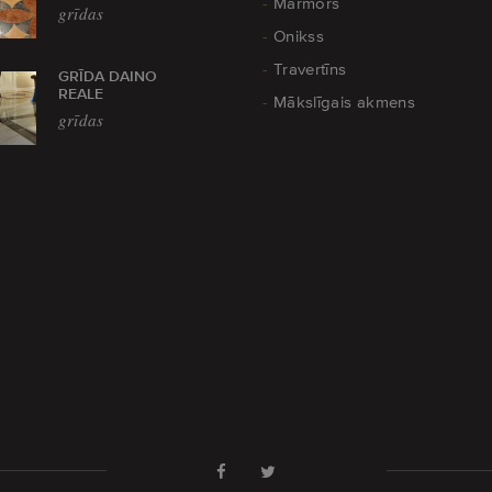
Marmors
grīdas
Onikss
Travertīns
GRĪDA DAINO
REALE
Mākslīgais akmens
grīdas