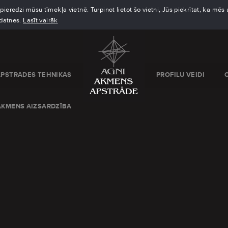
eredzi mūsu tīmekļa vietnē. Turpinot lietot šo vietni, Jūs piekrītat, ka mē
kdatnes.
Lasīt vairāk
APSTRĀDES TEHNIKAS
PROFILU VEIDI
AKMENS AIZSARDZĪBA