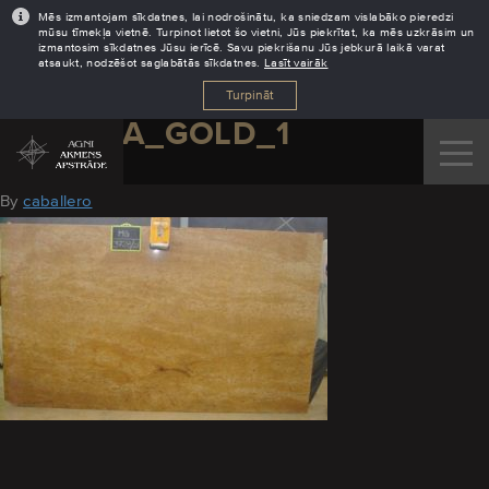
Mēs izmantojam sīkdatnes, lai nodrošinātu, ka sniedzam vislabāko pieredzi
mūsu tīmekļa vietnē. Turpinot lietot šo vietni, Jūs piekrītat, ka mēs uzkrāsim un
izmantosim sīkdatnes Jūsu ierīcē. Savu piekrišanu Jūs jebkurā laikā varat
atsaukt, nodzēšot saglabātās sīkdatnes.
Lasīt vairāk
Turpināt
MADURA_GOLD_1
August 19, 2016
By
caballero