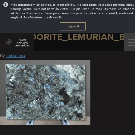
Mēs izmantojam sīkdatnes, lai nodrošinātu, ka sniedzam vislabāko pieredzi mūsu
tīmekļa vietnē. Turpinot lietot šo vietni, Jūs piekrītat, ka mēs uzkrāsim un izmant
sīkdatnes Jūsu ierīcē. Savu piekrišanu Jūs jebkurā laikā varat atsaukt, nodzēšot
saglabātās sīkdatnes.
Lasīt vairāk
Turpināt
LABRADORITE_LEMURIAN_BL
August 18, 2016
By
caballero