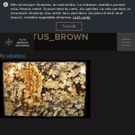
Mēs izmantojam sīkdatnes, lai nodrošinātu, ka sniedzam vislabāko pieredzi
mūsu tīmekļa vietnē. Turpinot lietot šo vietni, Jūs piekrītat, ka mēs uzkrāsim un
izmantosim sīkdatnes Jūsu ierīcē. Savu piekrišanu Jūs jebkurā laikā varat
atsaukt, nodzēšot saglabātās sīkdatnes.
Lasīt vairāk
Turpināt
DELICATUS_BROWN
August 11, 2016
By
caballero