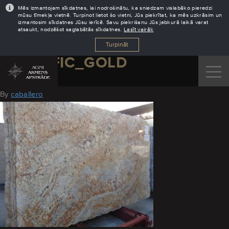
Mēs izmantojam sīkdatnes, lai nodrošinātu, ka sniedzam vislabāko pieredzi
mūsu tīmekļa vietnē. Turpinot lietot šo vietni, Jūs piekrītat, ka mēs uzkrāsim un
izmantosim sīkdatnes Jūsu ierīcē. Savu piekrišanu Jūs jebkurā laikā varat
atsaukt, nodzēšot saglabātās sīkdatnes.
Lasīt vairāk
Turpināt
MAGNIFIC_GOLD
August 11, 2016
By
caballero