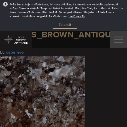
Mēs izmantojam sīkdatnes, lai nodrošinātu, ka sniedzam vislabāko pieredzi
mūsu tīmekļa vietnē. Turpinot lietot šo vietni, Jūs piekrītat, ka mēs uzkrāsim un
izmantosim sīkdatnes Jūsu ierīcē. Savu piekrišanu Jūs jebkurā laikā varat
atsaukt, nodzēšot saglabātās sīkdatnes.
Lasīt vairāk
Turpināt
GRANITS_BROWN_ANTIQUE
August 11, 2016
By
caballero