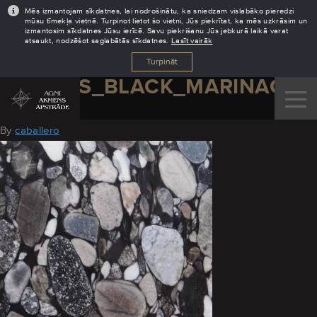
Mēs izmantojam sīkdatnes, lai nodrošinātu, ka sniedzam vislabāko pieredzi
mūsu tīmekļa vietnē. Turpinot lietot šo vietni, Jūs piekrītat, ka mēs uzkrāsim un
izmantosim sīkdatnes Jūsu ierīcē. Savu piekrišanu Jūs jebkurā laikā varat
atsaukt, nodzēšot saglabātās sīkdatnes.
Lasīt vairāk
Turpināt
GRANITS_BLACK_MARINACE
August 11, 2016
By
caballero