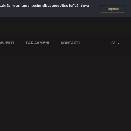
s uzkrāsim un izmantosim sīkdatnes Jūsu ierīcē. Savu
Turpināt
OBJEKTI
PAR AKMENI
KONTAKTI
LV