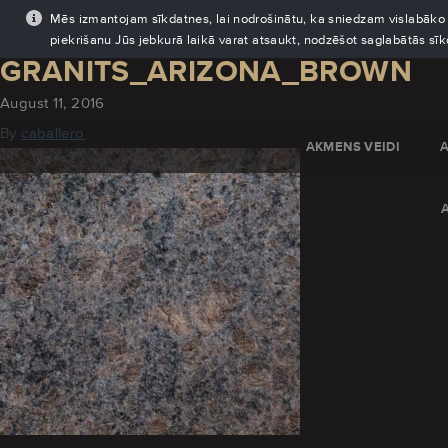
Mēs izmantojam sīkdatnes, lai nodrošinātu, ka sniedzam vislabāko pi
piekrišanu Jūs jebkurā laikā varat atsaukt, nodzēšot saglabātās sī
GRANITS_ARIZONA_BROWN
August 11, 2016
By
caballero
AKMENS VEIDI