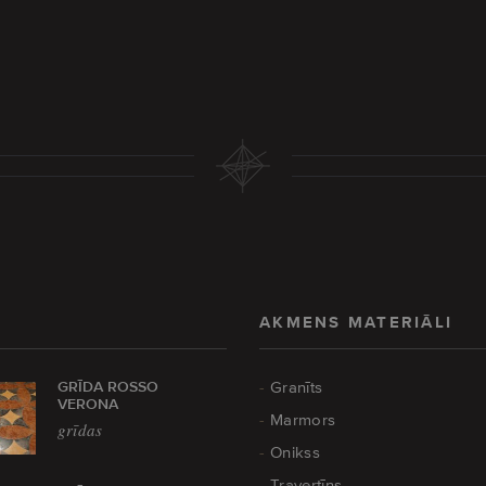
AKMENS MATERIĀLI
GRĪDA ROSSO
Granīts
VERONA
Marmors
grīdas
Onikss
Travertīns