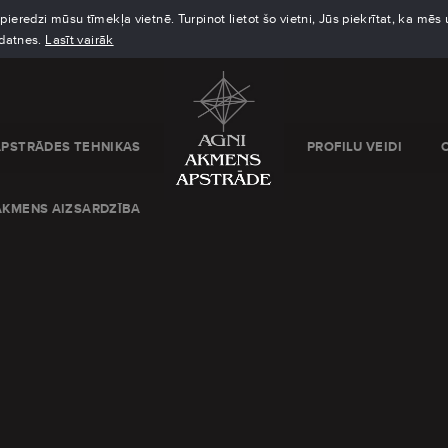
eredzi mūsu tīmekļa vietnē. Turpinot lietot šo vietni, Jūs piekrītat, ka mē
kdatnes.
Lasīt vairāk
APSTRĀDES TEHNIKAS
PROFILU VEIDI
AKMENS AIZSARDZĪBA