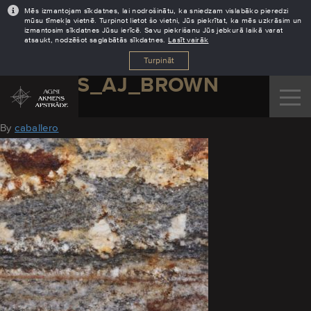
Mēs izmantojam sīkdatnes, lai nodrošinātu, ka sniedzam vislabāko pieredzi
mūsu tīmekļa vietnē. Turpinot lietot šo vietni, Jūs piekrītat, ka mēs uzkrāsim un
izmantosim sīkdatnes Jūsu ierīcē. Savu piekrišanu Jūs jebkurā laikā varat
atsaukt, nodzēšot saglabātās sīkdatnes.
Lasīt vairāk
Turpināt
GRANITS_AJ_BROWN
August 11, 2016
By
caballero