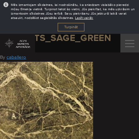
Mēs izmantojam sīkdatnes, lai nodrošinātu, ka sniedzam vislabāko pieredzi
mūsu tīmekļa vietnē. Turpinot lietot šo vietni, Jūs piekrītat, ka mēs uzkrāsim un
izmantosim sīkdatnes Jūsu ierīcē. Savu piekrišanu Jūs jebkurā laikā varat
atsaukt, nodzēšot saglabātās sīkdatnes.
Lasīt vairāk
Turpināt
KVARCITS_SAGE_GREEN
August 11, 2016
By
caballero