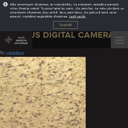
Mēs izmantojam sīkdatnes, lai nodrošinātu, ka sniedzam vislabāko pieredzi
mūsu tīmekļa vietnē. Turpinot lietot šo vietni, Jūs piekrītat, ka mēs uzkrāsim un
izmantosim sīkdatnes Jūsu ierīcē. Savu piekrišanu Jūs jebkurā laikā varat
atsaukt, nodzēšot saglabātās sīkdatnes.
Lasīt vairāk
Turpināt
OLYMPUS DIGITAL CAMERA
August 11, 2016
By
caballero