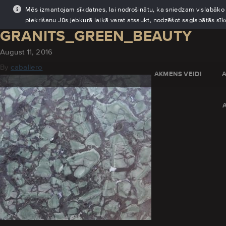
Mēs izmantojam sīkdatnes, lai nodrošinātu, ka sniedzam vislabāko pi
piekrišanu Jūs jebkurā laikā varat atsaukt, nodzēšot saglabātās sī
GRANITS_GREEN_BEAUTY
August 11, 2016
By
caballero
AKMENS VEIDI