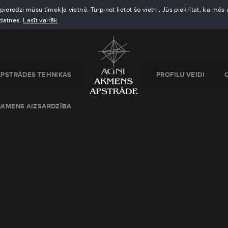
eredzi mūsu tīmekļa vietnē. Turpinot lietot šo vietni, Jūs piekrītat, ka mē
kdatnes.
Lasīt vairāk
APSTRĀDES TEHNIKAS
PROFILU VEIDI
AKMENS AIZSARDZĪBA