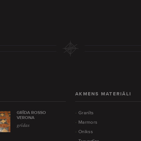
AKMENS MATERIĀLI
GRĪDA ROSSO
Granīts
VERONA
Marmors
grīdas
Onikss
Travertīns