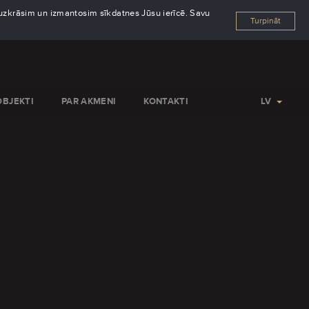
s uzkrāsim un izmantosim sīkdatnes Jūsu ierīcē. Savu
Turpināt
OBJEKTI
PAR AKMENI
KONTAKTI
LV