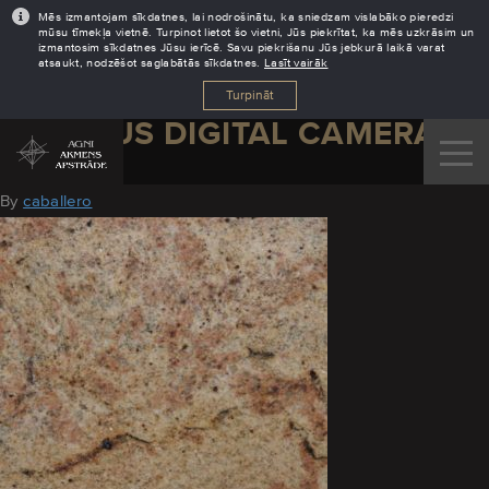
Mēs izmantojam sīkdatnes, lai nodrošinātu, ka sniedzam vislabāko pieredzi
mūsu tīmekļa vietnē. Turpinot lietot šo vietni, Jūs piekrītat, ka mēs uzkrāsim un
izmantosim sīkdatnes Jūsu ierīcē. Savu piekrišanu Jūs jebkurā laikā varat
atsaukt, nodzēšot saglabātās sīkdatnes.
Lasīt vairāk
Turpināt
OLYMPUS DIGITAL CAMERA
August 11, 2016
By
caballero