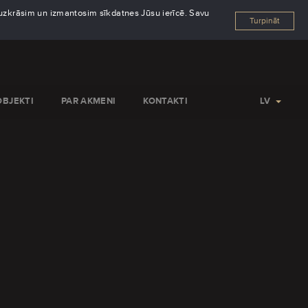
s uzkrāsim un izmantosim sīkdatnes Jūsu ierīcē. Savu
Turpināt
OBJEKTI
PAR AKMENI
KONTAKTI
LV