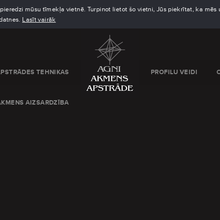
eredzi mūsu tīmekļa vietnē. Turpinot lietot šo vietni, Jūs piekrītat, ka mē
kdatnes.
Lasīt vairāk
APSTRĀDES TEHNIKAS
PROFILU VEIDI
AKMENS AIZSARDZĪBA