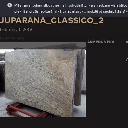
Mēs izmantojam sīkdatnes, lai nodrošinātu, ka sniedzam vislabāko pi
piekrišanu Jūs jebkurā laikā varat atsaukt, nodzēšot saglabātās sī
JUPARANA_CLASSICO_2
February 1, 2019
By
caballero
AKMENS VEIDI