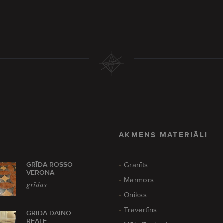
AKMENS MATERIĀLI
GRĪDA ROSSO
Granīts
VERONA
Marmors
grīdas
Onikss
Travertīns
GRĪDA DAINO
REALE