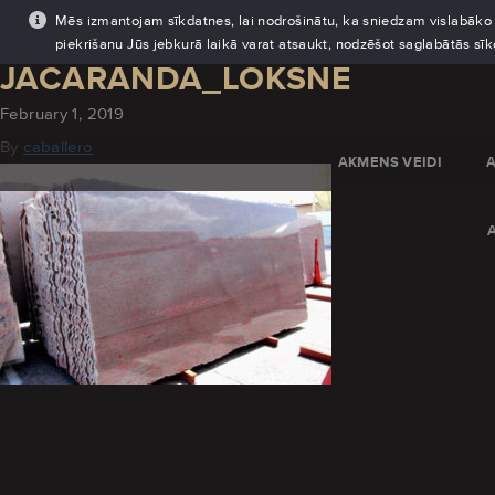
Mēs izmantojam sīkdatnes, lai nodrošinātu, ka sniedzam vislabāko pi
piekrišanu Jūs jebkurā laikā varat atsaukt, nodzēšot saglabātās sī
JACARANDA_LOKSNE
February 1, 2019
By
caballero
AKMENS VEIDI