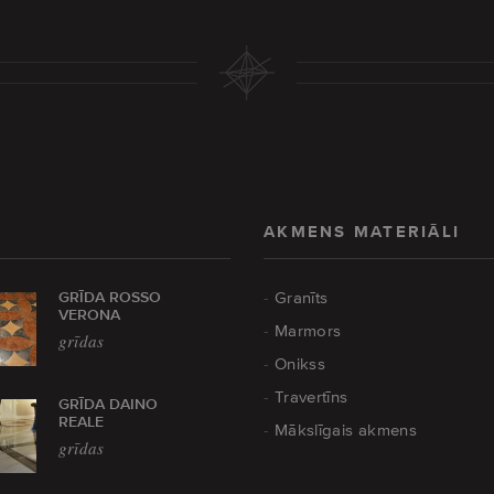
AKMENS MATERIĀLI
GRĪDA ROSSO
Granīts
VERONA
Marmors
grīdas
Onikss
Travertīns
GRĪDA DAINO
REALE
Mākslīgais akmens
grīdas