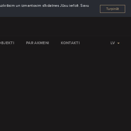
s uzkrāsim un izmantosim sīkdatnes Jūsu ierīcē. Savu
Turpināt
OBJEKTI
PAR AKMENI
KONTAKTI
LV