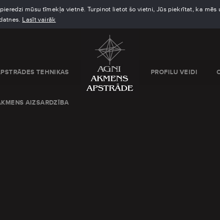
eredzi mūsu tīmekļa vietnē. Turpinot lietot šo vietni, Jūs piekrītat, ka mē
kdatnes.
Lasīt vairāk
APSTRĀDES TEHNIKAS
PROFILU VEIDI
AKMENS AIZSARDZĪBA