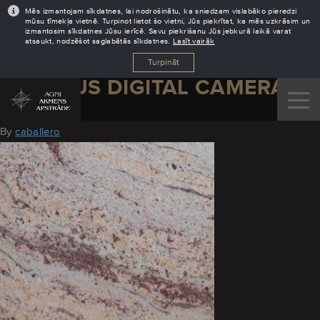
Mēs izmantojam sīkdatnes, lai nodrošinātu, ka sniedzam vislabāko pieredzi
mūsu tīmekļa vietnē. Turpinot lietot šo vietni, Jūs piekrītat, ka mēs uzkrāsim un
izmantosim sīkdatnes Jūsu ierīcē. Savu piekrišanu Jūs jebkurā laikā varat
atsaukt, nodzēšot saglabātās sīkdatnes.
Lasīt vairāk
Turpināt
OLYMPUS DIGITAL CAMERA
August 11, 2016
By
caballero