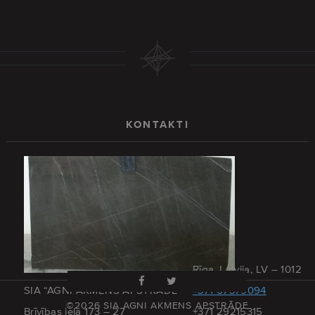
KONTAKTI
Rīga, Latvija, LV – 1012
SIA “AGNI AKMENS APSTRĀDE”
+371 67379094
©2026 SIA AGNI AKMENS APSTRĀDE
Brīvības iela 173 – 27
+371 29215315