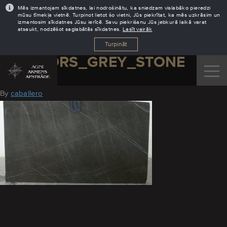
Mēs izmantojam sīkdatnes, lai nodrošinātu, ka sniedzam vislabāko pieredzi
mūsu tīmekļa vietnē. Turpinot lietot šo vietni, Jūs piekrītat, ka mēs uzkrāsim un
izmantosim sīkdatnes Jūsu ierīcē. Savu piekrišanu Jūs jebkurā laikā varat
atsaukt, nodzēšot saglabātās sīkdatnes.
Lasīt vairāk
Turpināt
MARMORS_GREY_STONE
August 29, 2016
By
caballero